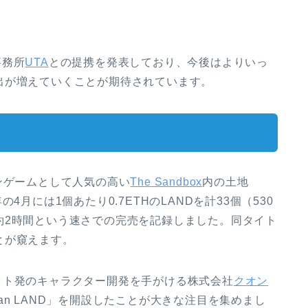
事務所
UTA
との提携を発表しており、今後はよりいっ
出が増えていくことが期待されています。
ェーンゲームとして人気の高い
The Sandbox
内の土地
月には1個あたり0.7ETHのLANDを計33個（530
約2時間という速さでの完売を記録しました。同タイト
とが窺えます。
ーネット発のキャラクター開発を手がける株式会社
クオン
n LAND」を開設したことが大きな注目を集めまし