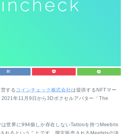
運営する
コインチェック株式会社
は提供するNFTマー
て、2021年11月9日から3Dボクセルアバター「The
。
は世界に994個しか存在しないTattooを持つMeebits
販売されるということです。限定販売されるMeebitsの決