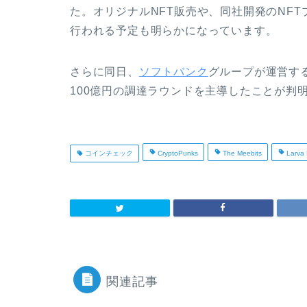
た。オリジナルNFT販売や、同社開発のNFTプロ
行われる予定も明らかになっています。
さらに同日、
ソフトバンク
グループが運営するファ
100億円の調達ラウンドを主導したことが判
コインチェック
CryptoPunks
The Meebits
Larva 
関連記事