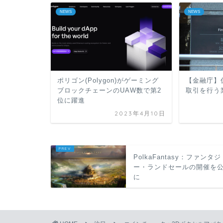
NEWS
NEWS
ポリゴン(Polygon)がゲーミング
【金融庁】
ブロックチェーンのUAW数で第2
取引を行う
位に躍進
2023年4月10日
PolkaFantasy：ファンタジ
ー・ランドセールの開催を
に