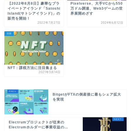
【2022年8月8日】豪華なプラ
Pixelverse、大手VCから550
イベートアイランド「Satoshi
万ドル調達、Web3ゲームの世
Island(サトシアイランド)」の
界展開めざす
販売を開始！
2022年7月27日
2024年6月12日
注目
NFT：課税方法に注目集まる
2021年3月14日
BitgetがFTXの倒産後に最もシェア拡大
を実現
Electrumプロジェクトが従来の
Electrumホルダーに事業収益の...