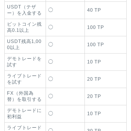
USDT（テザ
◯
40 TP
ー）を入金する
ビットコイン残
◯
100 TP
高0.1以上
USDT残高1,00
◯
100 TP
0以上
デモトレードを
◯
10 TP
試す
ライブトレード
◯
20 TP
を試す
FX（外国為
◯
20 TP
替）を取引する
デモトレードに
◯
10 TP
初利益
ライブトレード
◯
30 TP