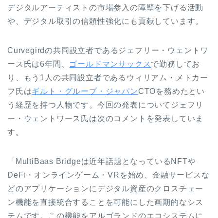
デジタルアーティストの市場参入の障壁を下げる活動
や、デジタル取引の信頼性強化にも貢献しています。
Curvegirdの共同設立者であるジェフリー・ウェントワ
ース氏は6年間、
ゴールドマンサックス
で勤務してお
り、もう1人の共同設立者であるウィリアム・メトカー
フ氏は
ギルト・グループ・ジャパン
CTOを務めたとい
う経歴を持つ人物です。今回の発表についてジェフリ
ー・ウェントワース氏は次のコメントを発表していま
す。
「MultiBaas Bridgeは近年話題となっているNFTや
DeFi・オンラインゲーム・VRを始め、金融サービスな
どのアプリケーションにデジタル資産のクロスチェー
ン機能を直接統合することを可能にした画期的なシス
テムです。この機能をアルゴランドのエコシステムに