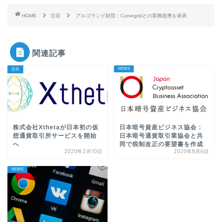
HOME
注目
アルゴランド財団：Curvegridとの業務提携を発表
関連記事
NEWS
注目
株式会社Xthetaが日本初の仮
日本暗号資産ビジネス協会：
想通貨取引所サービスを開始
日本暗号通貨取引業協会と共
へ
同で税制改正の要望書を作成
2020年2月10日
2020年8月6日
NEWS