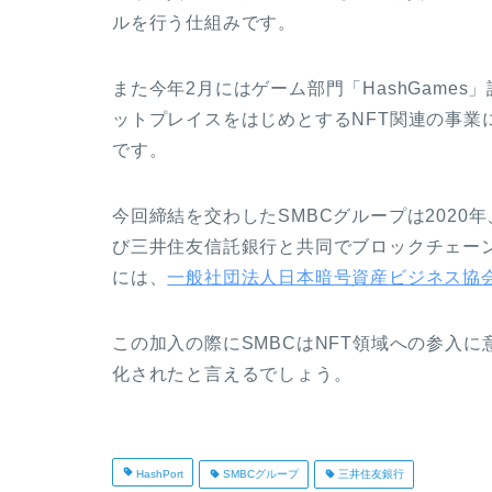
ルを行う仕組みです。
また今年2月にはゲーム部門「HashGame
ットプレイスをはじめとするNFT関連の事業に関
です。
今回締結を交わしたSMBCグループは2020年
び三井住友信託銀行と共同でブロックチェーン
には、
一般社団法人日本暗号資産ビジネス協
この加入の際にSMBCはNFT領域への参入
化されたと言えるでしょう。
HashPort
SMBCグループ
三井住友銀行