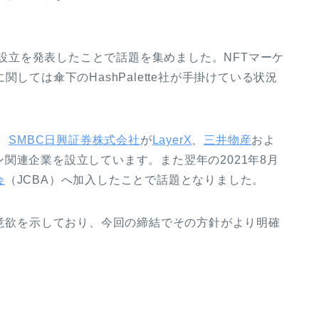
s」設立を発表したことで話題を集めました。NFTマーケ
しては傘下のHashPalette社が手掛けている状況
、
SMBC日興証券株式会社
が
LayerX
、
三井物産
およ
関連企業を設立しています。また翌年の2021年8月
会
（JCBA）へ加入したことで話題となりました。
に意欲を示しており、今回の締結でその方針がより明確