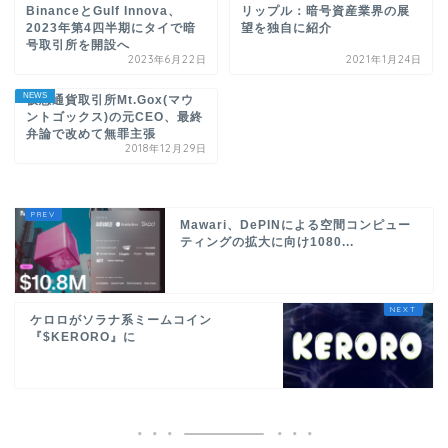
BinanceとGulf Innova、
リップル：暗号資産業界の展
2023年第4四半期にタイで暗
望を独自に紹介
号取引所を開設へ
2023年6月22日
2021年1月24日
NEWS
仮想通貨取引所Mt.Gox(マウ
ントゴックス)の元CEO、最終
弁論で改めて無罪主張
2018年12月29日
Mawari、DePINによる空間コンピュー
ティングの拡大に向け1080...
ケロロがソラナ系ミームコイン
『$KERORO』に