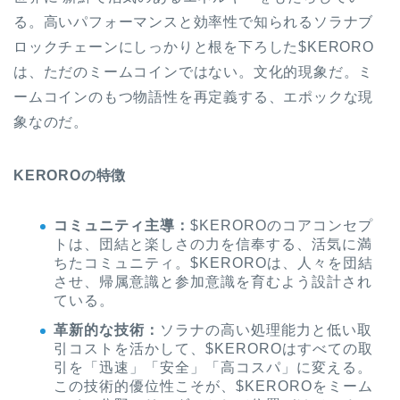
る。高いパフォーマンスと効率性で知られるソラナブ
ロックチェーンにしっかりと根を下ろした$KERORO
は、ただのミームコインではない。文化的現象だ。ミ
ームコインのもつ物語性を再定義する、エポックな現
象なのだ。
KEROROの特徴
コミュニティ主導：
$KEROROのコアコンセプ
トは、団結と楽しさの力を信奉する、活気に満
ちたコミュニティ。$KEROROは、人々を団結
させ、帰属意識と参加意識を育むよう設計され
ている。
革新的な技術：
ソラナの高い処理能力と低い取
引コストを活かして、$KEROROはすべての取
引を「迅速」「安全」「高コスパ」に変える。
この技術的優位性こそが、$KEROROをミーム