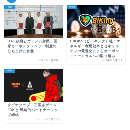
Press
Press
UAE政府とヴェノム財団、国
BiKing（ビーキング）社：エ
家カーボンクレジット制度の
ネルギー利用効率とセキュリ
立ち上げに合意
ティの最適化によるカーボン
ニュートラルへの取り組み
2023年8月10日
2024年2月5日
Press
タゴナクラブ、三国志ゲーム
F3Kと 戦略的パートナーシッ
プ締結
2022年3月31日