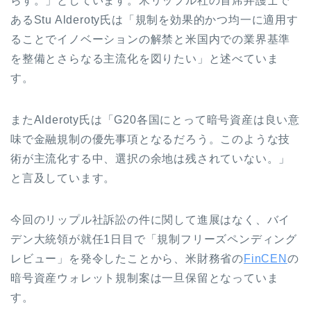
らす。」としています。米リップル社の首席弁護士で
あるStu Alderoty氏は「規制を効果的かつ均一に適用す
ることでイノベーションの解禁と米国内での業界基準
を整備とさらなる主流化を図りたい」と述べていま
す。
またAlderoty氏は「G20各国にとって暗号資産は良い意
味で金融規制の優先事項となるだろう。このような技
術が主流化する中、選択の余地は残されていない。」
と言及しています。
今回のリップル社訴訟の件に関して進展はなく、バイ
デン大統領が就任1日目で「規制フリーズペンディング
レビュー」を発令したことから、米財務省の
FinCEN
の
暗号資産ウォレット規制案は一旦保留となっていま
す。