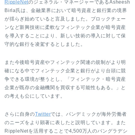
RippleNet
のジェネラル・マネージャーであるAsheesh
Birla氏は、金融業界において暗号資産と銀行業の境界
が揺らぎ始めていると言及しました。ブロックチェー
ンなど新興技術に柔軟なフィンテック企業が暗号資産
を導入することにより、新しい技術の導入に対して保
守的な銀行を凌駕するとしました。
また今後暗号資産やフィンテック関連の規制がより明
確になる中でフィンテック企業と銀行がより台頭に競
争できる環境が整うとし、「フィンテック・暗号資産
企業が既存の金融機関を買収する可能性もある。」と
の考えも公にしています。
さらに自身の
Twitter
では、パンデミックが海外労働者
のニーズをより顕著に表したと説明しています。また
RippleNetを活用することで4,500万人のバングラデシ