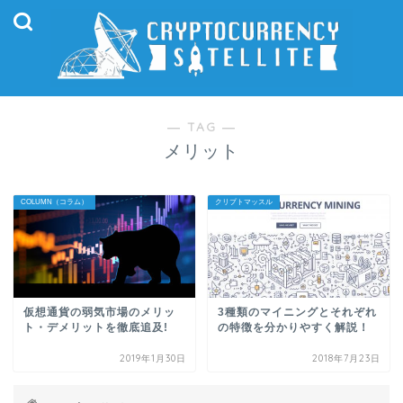
― TAG ―
メリット
COLUMN（コラム）
クリプトマッスル
仮想通貨の弱気市場のメリッ
3種類のマイニングとそれぞれ
ト・デメリットを徹底追及!
の特徴を分かりやすく解説！
2019年1月30日
2018年7月23日