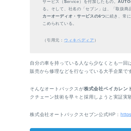
サービス（
S
ervice）を付加したもの。
AUTO
る。そして、社名の「セブン」は、「取扱商
カーオーディオ・サービスの6つ
に続き、常
こめられている。
（引用元：
ウィキペディア
）
自分の車を持っている人なら少なくとも一回
販売から修理などを行なっている大手企業で
そんなオートバックスが
株式会社ベイカレン
クチェーン技術を早々と採用しようと実証実
株式会社オートバックスセブン公式HP：
http