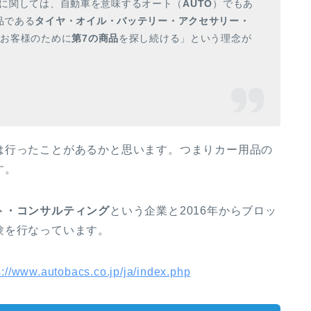
に関しては、自動車を意味するオート（
AUTO
）でもあ
品である
タイヤ・オイル・バッテリー・アクセサリー・
にお客様のために
第7の商品
を探し続ける」という理念が
は行ったことがあるかと思います。つまりカー用品の
す。
ト・コンサルティング
という企業と2016年からブロッ
験を行なっています。
s://www.autobacs.co.jp/ja/index.php