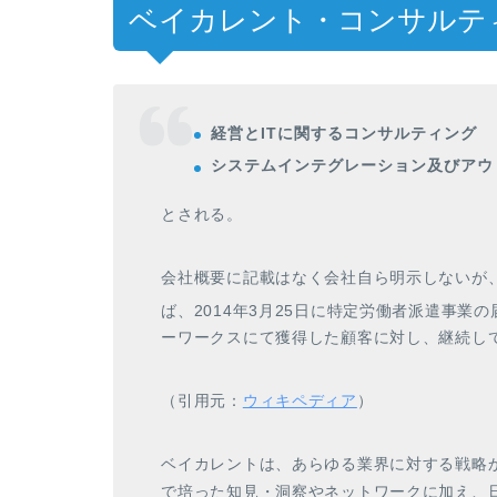
ベイカレント・コンサルテ
経営とITに関するコンサルティング
システムインテグレーション及びアウ
とされる。
会社概要に記載はなく会社自ら明示しないが
ば、2014年3月25日に特定労働者派遣事業
ーワークスにて獲得した顧客に対し、継続し
（引用元：
ウィキペディア
）
ベイカレン
ト
は
、
あらゆる業界に対する戦略
で培った知見
・
洞察やネ
ッ
ト
ワークに加え
、