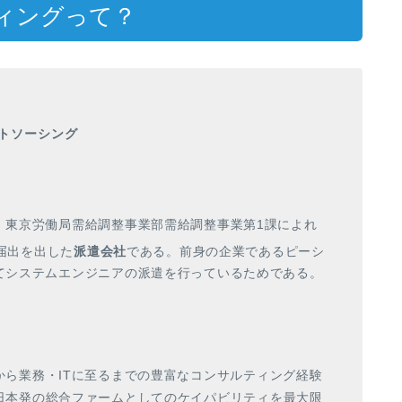
ィングって？
トソーシング
、東京労働局需給調整事業部需給調整事業第1課によれ
の届出を出した
派遣会社
である。
前身の企業であるピーシ
てシステムエンジニアの派遣を行っているためである。
から業務
・
ITに至るまでの豊富なコンサルテ
ィ
ング経験
日本発の総合フ
ァ
ームとしてのケイパビリテ
ィ
を最大限