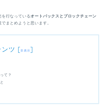
売を行なっている
オートバックスとブロックチェーン
視でまとめようと思います。
テンツ
[
]
非表示
って？
と