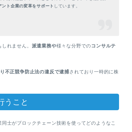
アン
ト企業の変革をサポート
しています
。
もしれません。
派遣業務や
様々な分野での
コンサルテ
り不正競争防止法の違反で逮捕
されており一時的に株
行うこと
業同士がブロックチェーン技術を使ってどのようなこ