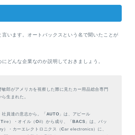
と言います。オートバックスという名で聞いたことが
めにどんな企業なのか説明しておきましょう。
野敏郎がアメリカを視察した際に見たカー用品総合専門
から生まれた。
・社員達の意志から。「
AUTO
」は、アピール
（
T
ire）・オイル（
O
il）から成り、「
BACS
」は、バッ
sory）・カーエレクトロニクス（
C
ar electronics）に、