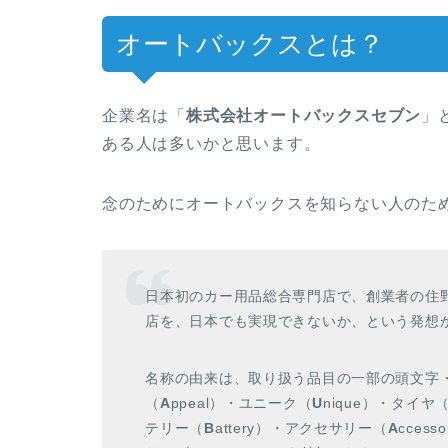
オートバックスとは？
企業名は「
株式会社オートバックスセブン
」
ある人は多いかと思います。
念のためにオートバックスを知らない人のた
日本初のカー用品総合専門店で、創業者の住
店を、日本でも実現できないか、という発想
名称の由来は、取り扱う品目の一部の頭文字
（
A
ppeal）・ユニーク（
U
nique）・タイヤ
テリー（
B
attery）・アクセサリー（
A
cces