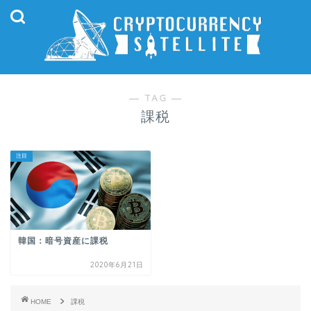
― TAG ―
課税
注目
韓国：暗号資産に課税
2020年6月21日
HOME
課税