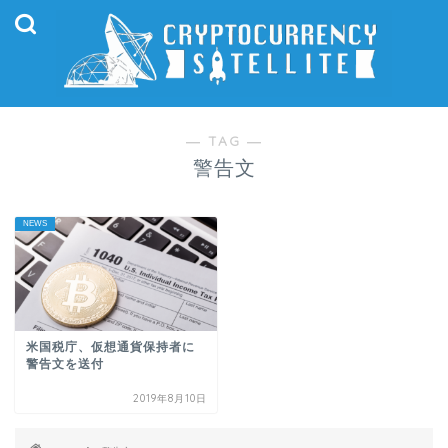
― TAG ―
警告文
NEWS
米国税庁、仮想通貨保持者に
警告文を送付
2019年8月10日