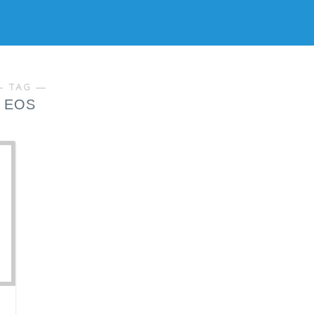
― TAG ―
EOS