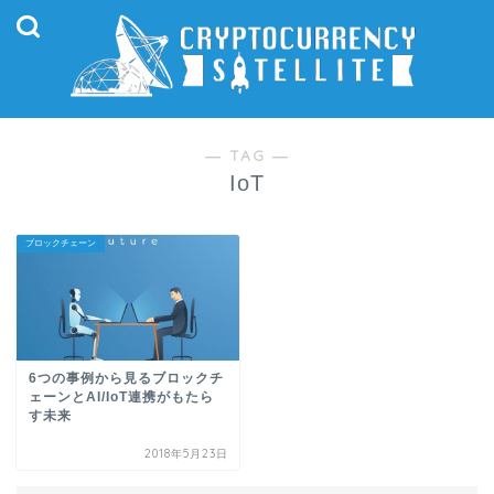
― TAG ―
IoT
ブロックチェーン
6つの事例から見るブロックチ
ェーンとAI/IoT連携がもたら
す未来
2018年5月23日