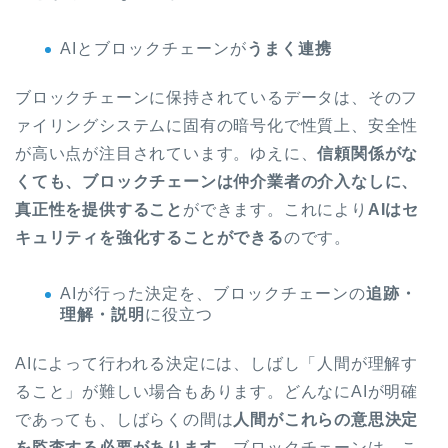
AIとブロックチェーンが
うまく連携
ブロックチェーンに保持されているデータは、そのフ
ァイリングシステムに固有の暗号化で性質上、安全性
が高い点が注目されています。ゆえに、
信頼関係がな
くても、ブロックチェーンは仲介業者の介入なしに、
真正性を提供すること
ができます。これにより
AIはセ
キュリティを強化することができる
のです。
AIが行った決定を、ブロックチェーンの
追跡・
理解・説明
に役立つ
AIによって行われる決定には、しばし「人間が理解す
ること」が難しい場合もあります。どんなにAIが明確
であっても、しばらくの間は
人間がこれらの意思決定
を監査する必要があります。
ブロックチェーンは、こ