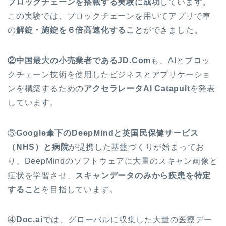
ブロックチェーンを搭載する実験に成功
しています。
この実験では、
ブロックチェーンを用いてアプリで車
の
解錠・施錠を６倍高速化すること
ができました。
②中国最大の小売業者であるJD.Com
も、AIとブロッ
クチェーン技術を使用したビジネスとアプリケーショ
ンを構築するための
アクセラレータAI Catapult
を発表
しています。
③
Google傘下のDeepMindと英国民保健サービス
（NHS）と病院
が提携した基盤づくりが始まってお
り、DeepMindのソフトウェアに大量のスキャン画像と
症状を学習させ、
スキャンデータのみから疾患を特定
すること
を目指しています。
④
Doc.ai
では、
グローバルに収集した大量の医療デー