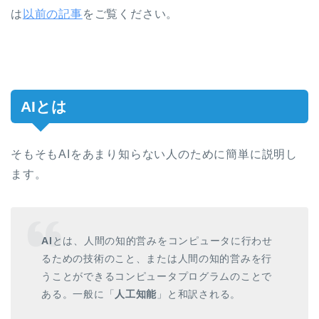
は
以前の記事
をご覧ください。
AIとは
そもそもAIをあまり知らない人のために簡単に説明し
ます。
AI
とは、
人間
の
知的営み
を
コンピュータ
に行わせ
るための
技術
のこと、または
人間
の
知的営み
を行
うことができる
コンピュータプログラム
のことで
ある。
一般に
「
人工知能
」と
和訳
される。