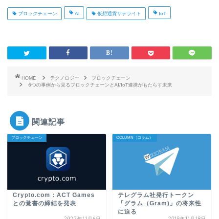
ブロックチェーン
AI
仮想通貨サテライト
IoT
HOME
テクノロジー
ブロックチェーン
6つの事例から見るブロックチェーンとAI/IoT連携がもたらす未来
関連記事
ブロックチェーン
COLUMN（コラム）
Crypto.com：ACT Games
テレグラム社発行トークン
との覚書の締結を発表
「グラム（Gram)」の将来性
に迫る
2022年11月6日
2019年11月18日