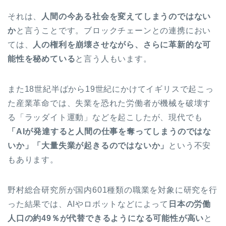
それは、
人間の今ある社会を変えてしまうのではない
か
と言うことです。ブロックチェーンとの連携におい
ては、
人の権利を崩壊させながら、さらに革新的な可
能性を秘めている
と言う人もいます。
また18世紀半ばから19世紀にかけてイギリスで起こっ
た産業革命では、失業を恐れた労働者が機械を破壊す
る「ラッダイト運動」などを起こしたが、現代でも
「AIが発達すると人間の仕事を奪ってしまうのではな
いか」「大量失業が起きるのではないか」
という不安
もあります。
野村総合研究所が国内601種類の職業を対象に研究を行
った結果では、AIやロボットなどによって
日本の労働
人口の約49％が代替できるようになる可能性が高い
と