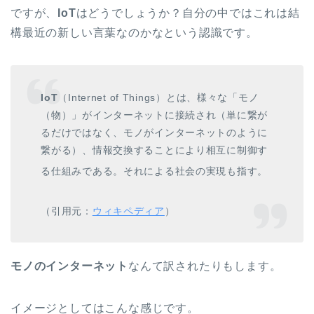
ですが、
IoT
はどうでしょうか？自分の中ではこれは結
構最近の新しい言葉なのかなという認識です。
IoT
（
Internet of Things
）とは、様々な「モノ
（物）」が
インターネット
に接続され（単に繋が
るだけではなく、モノがインターネットのように
繋がる
）、
情報交換
することにより相互に制御す
る仕組みである
。それによる社会の実現も指す
。
（引用元：
ウィキペディア
）
モノのインターネット
なんて訳されたりもします。
イメージとしてはこんな感じです。