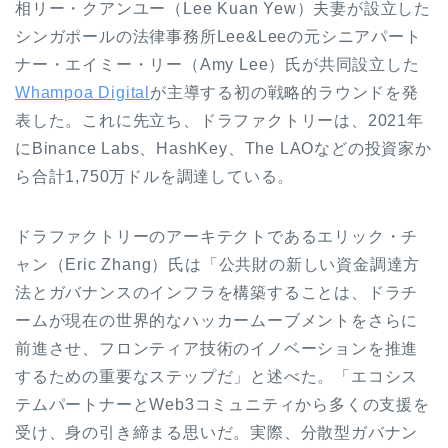
相リー・クアンユー（Lee Kuan Yew）夫妻が設立した
シンガポールの法律事務所Lee&Leeの元シニアパート
ナー・エイミー・リー（Amy Lee）氏が共同設立した
Whampoa Digital
が主導する初の戦略的ラウンドを発
表した。これに先立ち、ドラファクトリーは、2021年
にBinance Labs、HashKey、The LAOなどの投資家か
ら合計1,750万ドルを調達している。
ドラファクトリーのアーキテクトであるエリック・チ
ャン（Eric Zhang）氏は「公共財の新しい資金調達方
法とガバナンスのインフラを構築することは、ドラチ
ームが現在の世界的なハッカームーブメントをさらに
前進させ、フロンティア技術のイノベーションを推進
するための重要なステップだ」と述べた。「エコシス
テムパートナーとWeb3コミュニティから多くの支援を
受け、身の引き締まる思いだ。実際、分散型ガバナン