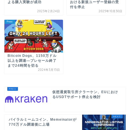
よる購入実験が成功
おける新規ユーザー登録の受
付を停止
2023年2月24日
2025年10月30日
Press
Bitcoin Dogs、1150万ドル
以上を調達―プレセール終了
まで24時間を切る
2024年3月15日
仮想通貨取引所クラーケン、EUにおけ
るUSDTサポート停止を検討
バイラルミームコイン、Memeinatorが
770万ドル調達後に上場