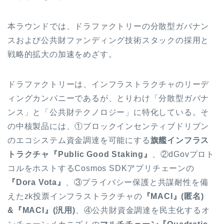
本ラウンドでは、ドラファクトリーの分散型ガバナン
スおよび公共財ファンディング技術スタックの採用と
戦略的拡大の加速をめざす。
ドラファクトリーは、インフラストラクチャのリーデ
ィングカンパニーであるが、とりわけ「分散型ガバナ
ンス」と「公共財テクノロジー」に特化している。そ
の中核製品には、①ブロックインセンティブドリブン
のエコシステム資金調達を可能にする
旗艦インフラス
トラクチャ『Public Good Staking』
、②dGovプロト
コルをホストするCosmos SDKアプリチェーンの
『Dora Vota』
、③プライバシー保護と共謀耐性を備
えたzk投票インフラストラクチャの
『MACI』(匿名)
&『MACI』(汎用)
、④公共財資金調達を民主化するオ