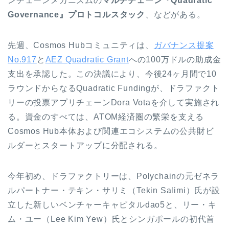
ンチェーンメカニズムの
マルチチェーン『Quadratic
Governance』プロトコルスタック
、などがある。
先週、Cosmos Hubコミュニティは、
ガバナンス提案
No.917
と
AEZ Quadratic Grant
への100万ドルの助成金
支出を承認した。この決議により、今後24ヶ月間で10
ラウンドからなるQuadratic Fundingが、ドラファクト
リーの投票アプリチェーンDora Votaを介して実施され
る。資金のすべては、ATOM経済圏の繁栄を支える
Cosmos Hub本体および関連エコシステムの公共財ビ
ルダーとスタートアップに分配される。
今年初め、ドラファクトリーは、Polychainの元ゼネラ
ルパートナー・テキン・サリミ（Tekin Salimi）氏が設
立した新しいベンチャーキャピタルdao5と、リー・キ
ム・ユー（Lee Kim Yew）氏とシンガポールの初代首