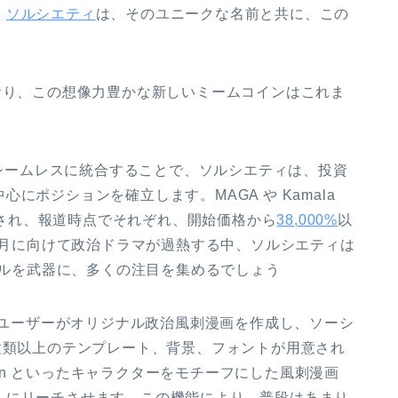
。
ソルシエティ
は、そのユニークな名前と共に、この
おり、この想像力豊かな新しいミームコインはこれま
 分野にシームレスに統合することで、ソルシエティは、投資
にポジションを確立します。MAGA や Kamala
押しされ、報道時点でそれぞれ、開始価格から
38,000%
以
1月に向けて政治ドラマが過熱する中、ソルシエティは
r ツールを武器に、多くの注目を集めるでしょう
) は、ユーザーがオリジナル政治風刺漫画を作成し、ソーシ
種類以上のテンプレート、背景、フォントが用意され
mir Putin といったキャラクターをモチーフにした風刺漫画
人にリーチさせます。この機能により、普段はあまり