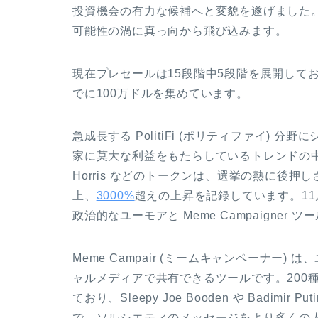
投資機会の有力な候補へと変貌を遂げました
可能性の渦に真っ向から飛び込みます。
現在プレセールは15段階中
5
段階を展開して
でに
100万ドル
を集めています。
急成長する PolitiFi (ポリティファイ)
家に莫大な利益をもたらしているトレンドの中心
Horris などのトークンは、選挙の熱に後
上、
3000%
超えの上昇を記録しています。1
政治的なユーモアと Meme Campaigne
Meme Campair (ミームキャンペーナー
ャルメディアで共有できるツールです。200
ており、Sleepy Joe Booden や Badi
で、ソルシエティのメッセージをより多くの