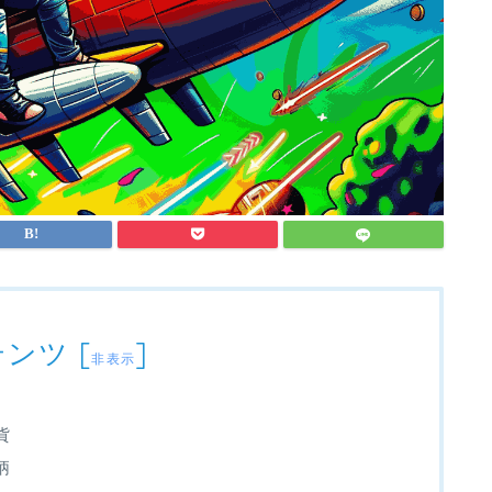
テンツ
[
]
非表示
貨
柄