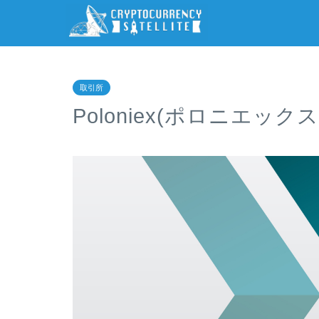
取引所
Poloniex(ポロニエック