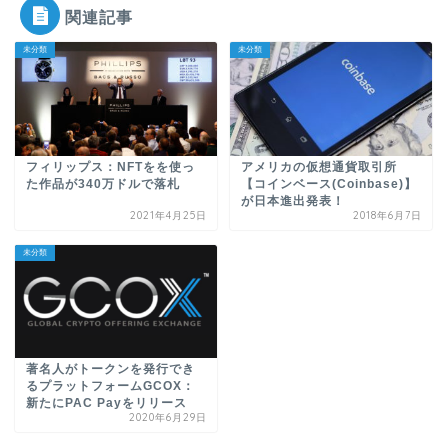
関連記事
未分類
未分類
フィリップス：NFTをを使っ
アメリカの仮想通貨取引所
た作品が340万ドルで落札
【コインベース(Coinbase)】
が日本進出発表！
2021年4月25日
2018年6月7日
未分類
著名人がトークンを発行でき
るプラットフォームGCOX：
新たにPAC Payをリリース
2020年6月29日