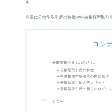
す。
今回は分散型取引所の特徴や中央集権型取引
コン
分散型取引所(DEX)とは
分散型取引所の特徴
中央集権型取引所の内部操作
分散型取引所のデメリット
分散型取引所の新しいログイ
まとめ