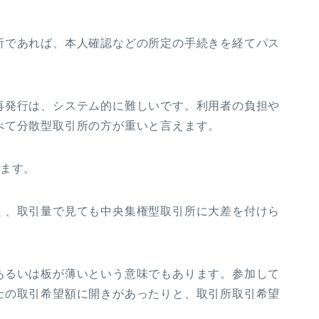
。
所であれば、本人確認などの所定の手続きを経てパス
再発行は、システム的に難しいです。利用者の負担や
べて分散型取引所の方が重いと言えます。
ます。
く、取引量で見ても中央集権型取引所に大差を付けら
あるいは板が薄いという意味でもあります。参加して
士の取引希望額に開きがあったりと、取引所取引希望