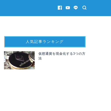
人気記事ランキング
仮想通貨を現金化する3つの方
法