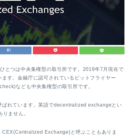
ひとつは中央集権型の取引所です。
2019
年
7
月現在で
います。金融庁に認可されているビットフライヤー
ncheck)
なども中央集権型の取引所です。
呼ばれています。英語で
decentralized exchange
とい
ありません。
CEX(
Centralized Exchange
)と呼ぶこともありま