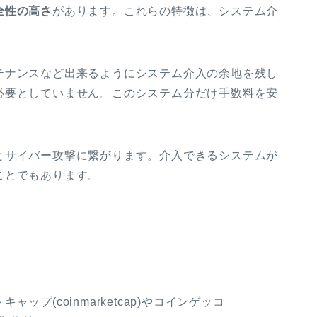
全性の高さ
があります。これらの特徴は、システム介
テナンスなど出来るようにシステム介入の余地を残し
必要としていません。このシステム分だけ手数料を安
とサイバー攻撃に繋がります。介入できるシステムが
ことでもあります。
トキャップ
(coinmarketcap)
やコインゲッコ