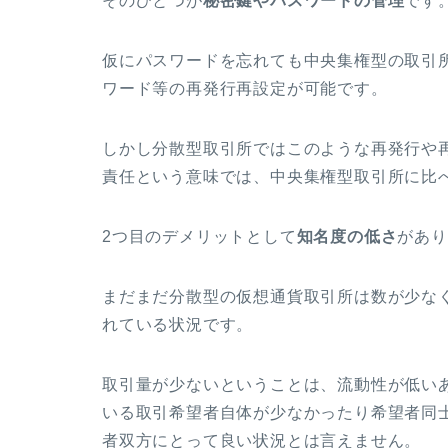
そのひとつが
秘密鍵やパスワードの管理
です
仮にパスワードを忘れても中央集権型の取引
ワード等の再発行再設定が可能です。
しかし分散型取引所ではこのような再発行や
責任という意味では、中央集権型取引所に比
2
つ目のデメリットとして
知名度の低さ
があり
まだまだ分散型の仮想通貨取引所は数が少な
れている状況です。
取引量が少ないということは、流動性が低い
いる取引希望者自体が少なかったり希望者同
者双方にとって良い状況とは言えません。