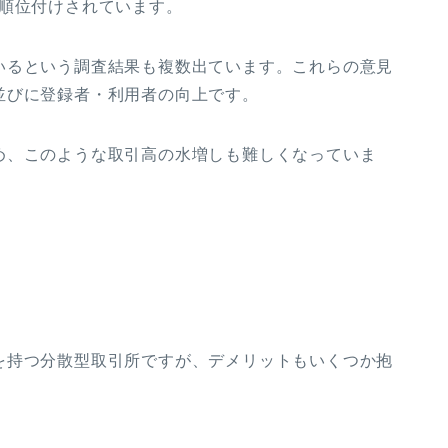
順位付けされています。
いるという調査結果も複数出ています。これらの意見
並びに登録者・利用者の向上です。
め、このような取引高の水増しも難しくなっていま
を持つ分散型取引所ですが、デメリットもいくつか抱