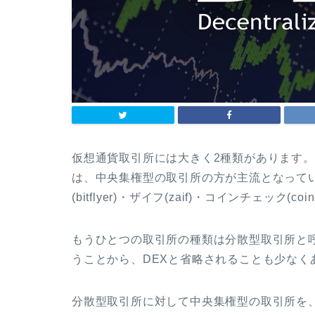
仮想通貨取引所には大きく
2
種類があります。
は、中央集権型の取引所の方が主流となって
(bitflyer)
・ザイフ
(zaif)
・コインチェック
(coi
もうひとつの取引所の種類は分散型取引所と
うことから、
DEX
と省略されることも少なく
分散型取引所に対して中央集権型の取引所を、