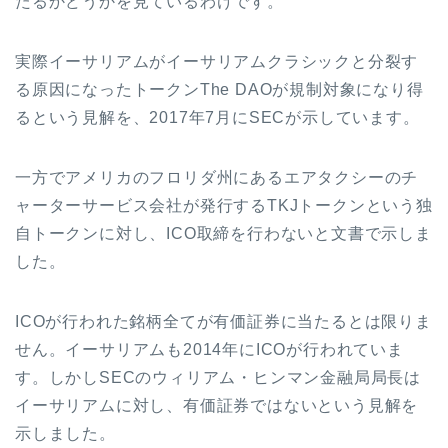
たるかどうかを見ているわけです。
実際イーサリアムがイーサリアムクラシックと分裂す
る原因になったトークン
The DAO
が規制対象になり得
るという見解を、
2017
年
7
月に
SEC
が示しています。
一方でアメリカのフロリダ州にあるエアタクシーのチ
ャーターサービス会社が発行する
TKJ
トークンという独
自トークンに対し、
ICO
取締を行わないと文書で示しま
した。
ICO
が行われた銘柄全てが有価証券に当たるとは限りま
せん。イーサリアムも
2014
年に
ICO
が行われていま
す。しかし
SEC
のウィリアム・ヒンマン金融局局長は
イーサリアムに対し、有価証券ではないという見解を
示しました。