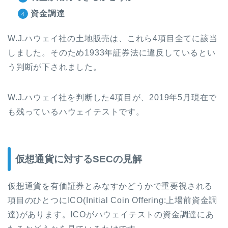
資金調達
W.J.
ハウェイ社の土地販売は、これら
4
項目全てに該当
しました。そのため
1933
年証券法に違反しているとい
う判断が下されました。
W.J.
ハウェイ社を判断した
4
項目が、
2019
年
5
月現在で
も残っているハウェイテストです。
仮想通貨に対するSECの見解
仮想通貨を有価証券とみなすかどうかで重要視される
項目のひとつに
ICO(Initial Coin Offering:
上場前資金調
達
)
があります。
ICO
がハウェイテストの資金調達にあ