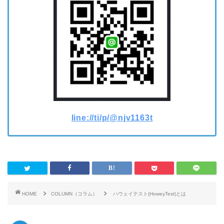
line://ti/p/@njv1163t
HOME
COLUMN（コラム）
ハウェイテスト(HoweyTest)とは