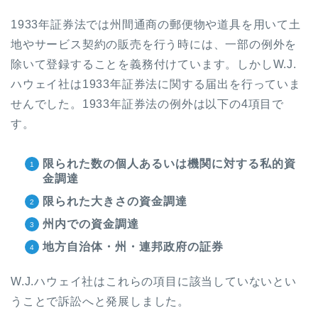
1933
年証券法では州間通商の郵便物や道具を用いて土
地やサービス契約の販売を行う時には、一部の例外を
除いて登録することを義務付けています。しかし
W.J.
ハウェイ社は
1933
年証券法に関する届出を行っていま
せんでした。
1933
年証券法の例外は以下の
4
項目で
す。
限られた数の個人あるいは機関に対する私的資
金調達
限られた大きさの資金調達
州内での資金調達
地方自治体・州・連邦政府の証券
W.J.
ハウェイ社はこれらの項目に該当していないとい
うことで訴訟へと発展しました。