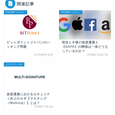
関連記事
COLUMN（コラム）
COLUMN（コラム）
ビットポイントジャパンのハ
現在と今後の仮想通貨と
ッキング問題
【GAFA】の関係は一体どうな
っているのか？
2019年8月16日
2018年12月27日
クリプトマッスル
仮想通貨におけるセキュリテ
ィ向上のカギ【マルチシグ
（Multisig）】とは？
2018年11月2日