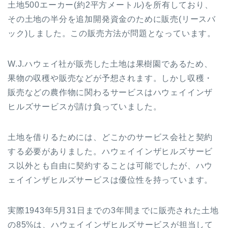
土地
500
エーカー
(
約
2
平方メートル
)
を所有しており、
その土地の半分を追加開発資金のために販売
(
リースバ
ック
)
しました。この販売方法が問題となっています。
W.J.
ハウェイ社が販売した土地は果樹園であるため、
果物の収穫や販売などが予想されます。しかし収穫・
販売などの農作物に関わるサービスはハウェイインザ
ヒルズサービスが請け負っていました。
土地を借りるためには、どこかのサービス会社と契約
する必要がありました。ハウェイインザヒルズサービ
ス以外とも自由に契約することは可能でしたが、ハウ
ェイインザヒルズサービスは優位性を持っています。
実際
1943
年
5
月
31
日までの
3
年間までに販売された土地
の
85%
は、ハウェイインザヒルズサービスが担当して