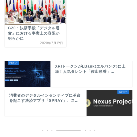
G20：決済手段「デジタル通
貨」における事実上の容認が
明らかに
2020年7月19日
XRIトークンがLBank(エルバンク)に上
場！人気タレント「佐山彩香」...
消費者のデジタルインセンティブに革命
を起こす決済アプリ「SPRAY」、ス...