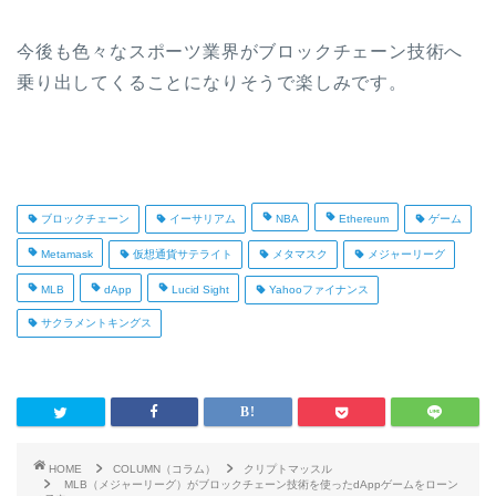
今後も色々なスポーツ業界がブロックチェーン技術へ
乗り出してくることになりそうで楽しみです。
ブロックチェーン
イーサリアム
NBA
Ethereum
ゲーム
Metamask
仮想通貨サテライト
メタマスク
メジャーリーグ
MLB
dApp
Lucid Sight
Yahooファイナンス
サクラメントキングス
HOME
COLUMN（コラム）
クリプトマッスル
MLB（メジャーリーグ）がブロックチェーン技術を使ったdAppゲームをローン