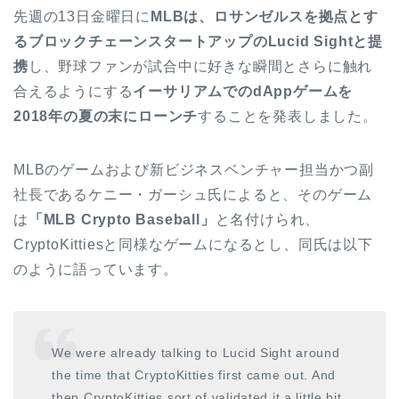
先週の13日金曜日に
MLBは、ロサンゼルスを拠点とす
るブロックチェーンスタートアップのLucid Sightと提
携
し、野球ファンが試合中に好きな瞬間とさらに触れ
合えるようにする
イーサリアムでのdAppゲームを
2018年の夏の末にローンチ
することを発表しました。
MLBのゲームおよび新ビジネスベンチャー担当かつ副
社長であるケニー・ガーシュ氏によると、そのゲーム
は
「MLB Crypto Baseball」
と名付けられ、
CryptoKittiesと同様なゲームになるとし、同氏は以下
のように語っています。
We were already talking to Lucid Sight around
the time that CryptoKitties first came out. And
then CryptoKitties sort of validated it a little bit