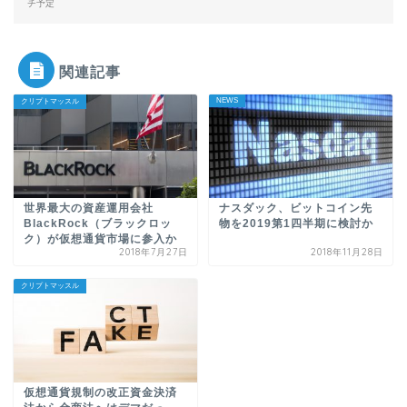
チ予定
関連記事
NEWS
クリプトマッスル
世界最大の資産運用会社
ナスダック、ビットコイン先
BlackRock（ブラックロッ
物を2019第1四半期に検討か
ク）が仮想通貨市場に参入か
2018年7月27日
2018年11月28日
クリプトマッスル
仮想通貨規制の改正資金決済