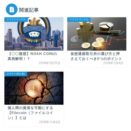
関連記事
クリプトマッスル
クリプトマッスル
【〇〇疑惑】NOAH COINの
仮想通貨取引所の選び方と押
真相解明！？
さえておくべき5つのポイント
2018年5月31日
2018年7月4日
ビギナー(初心者)
個人間の賃借を可能にする
【Filecoin（ファイルコイ
ン）】とは
2018年11月6日