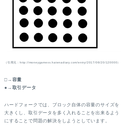
（引用元：http://moneygamexx.hatenadiary.com/entry/2017/06/20/120000）
□→容量
●→取引データ
ハードフォークでは、ブロック自体の容量のサイズを
大きくし、取引データを多く入れることを出来るよう
にすることで問題の解決をしようとしています。