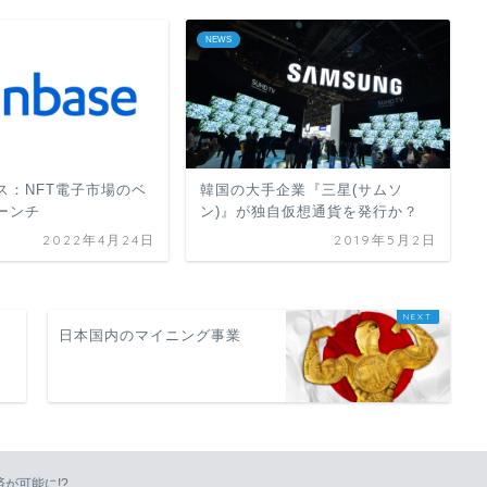
NEWS
ス：NFT電子市場のベ
韓国の大手企業『三星(サムソ
ーンチ
ン)』が独自仮想通貨を発行か？
2022年4月24日
2019年5月2日
ス
日本国内のマイニング事業
が可能に!?