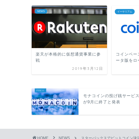
NEWS
イーサリアム
楽天が本格的に仮想通貨事業に参
コインベー
戦
ータ版をロ
2019年3月12日
モナコインの投げ銭サービ
が9月に終了と発表
HOME
NEWS
スターバックスでビットコイン決済