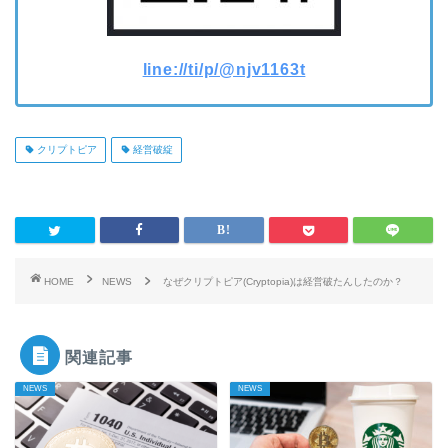
line://ti/p/@njv1163t
クリプトピア
経営破綻
HOME
NEWS
なぜクリプトピア(Cryptopia)は経営破たんしたのか？
関連記事
NEWS
NEWS