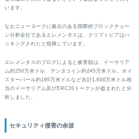
います。
なおニューヨークに拠点のある国際的ブロックチェー
ン分析会社であるエレメンタスは、クリプトピアはハ
ッキングされたと指摘しています。
エレメンタスのブログによると被害額は、イーサリア
ム約
250
万米ドル、デンタコイン約
245
万米ドル、オイ
スターパール約
195
万米ドルなど合計
1,600
万米ドル相
当のイーサリアム及び
ERC20
トークンが盗まれたと分
析しました。
セキュリティ侵害の余波