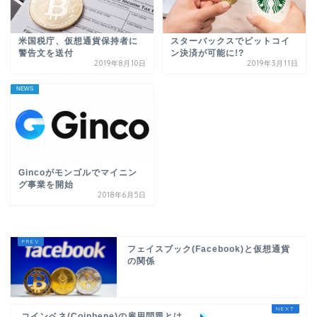
米国税庁、仮想通貨保持者に
スターバックスでビットコイ
警告文を送付
ン決済が可能に!?
2019年8月10日
2019年3月11日
NEWS
Gincoがモンゴルでマイニン
グ事業を開始
2018年6月5日
フェイスブック(Facebook)と仮想通貨
の関係
コインベネ(Coinbene)の雇用問題とは