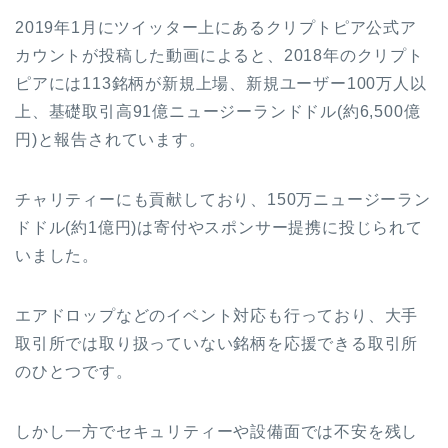
2019
年
1
月にツイッター上にあるクリプトピア公式ア
カウントが投稿した動画によると、
2018
年のクリプト
ピアには
113
銘柄が新規上場、新規ユーザー
100
万人以
上、基礎取引高
91
億ニュージーランドドル
(
約
6,500
億
円
)
と報告されています。
チャリティーにも貢献しており、
150
万ニュージーラン
ドドル
(
約
1
億円
)
は寄付やスポンサー提携に投じられて
いました。
エアドロップなどのイベント対応も行っており、大手
取引所では取り扱っていない銘柄を応援できる取引所
のひとつです。
しかし一方でセキュリティーや設備面では不安を残し