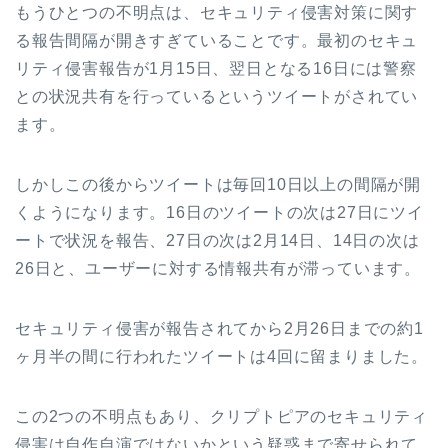
もうひとつの不明点は、セキュリティ侵害対策に関す
る報告間隔が開きすぎていることです。最初のセキュ
リティ侵害報告が
1
月
15
日、翌日となる
16
日には警察
との状況共有を行っているというツイートがされてい
ます。
しかしこの後からツイートは毎回
10
日以上の間隔が開
くようになります。
16
日のツイートの次は
27
日にツイ
ートで状況を報告、
27
日の次は
2
月
14
日、
14
日の次は
26
日と、ユーザーに対する情報共有が滞っています。
セキュリティ侵害が報告されてから
2
月
26
日までの約
1
ヶ月半の間に行われたツイートは
4
回に留まりました。
この
2
つの不明点もあり、クリプトピアのセキュリティ
侵害は自作自演ではないかという疑惑まで寄せられて