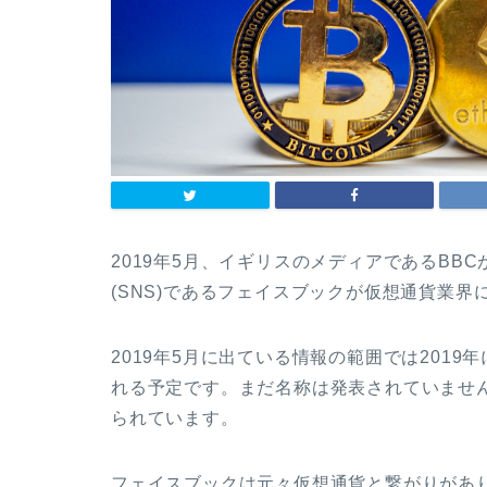
2019年5月、イギリスのメディアである
BBC
(SNS)
であるフェイスブックが仮想通貨業界
2019
年
5
月に出ている情報の範囲では
2019
年
れる予定です。まだ名称は発表されていませ
られています。
フェイスブックは元々仮想通貨と繋がりがあ