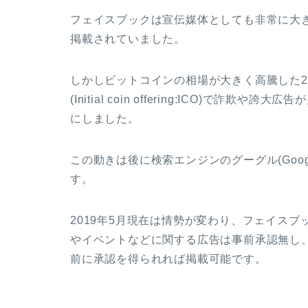
フェイスブックは宣伝媒体としても非常に大
掲載されていました。
しかしビットコインの相場が大きく高騰した
2
(Initial coin offering:ICO)
で詐欺や誇大広告が
にしました。
この動きは後に検索エンジンのグーグル
(Goog
す。
2019
年
5
月現在は情勢が変わり、フェイスブ
やイベントなどに関する広告は事前承認無し
前に承認を得られれば掲載可能です。