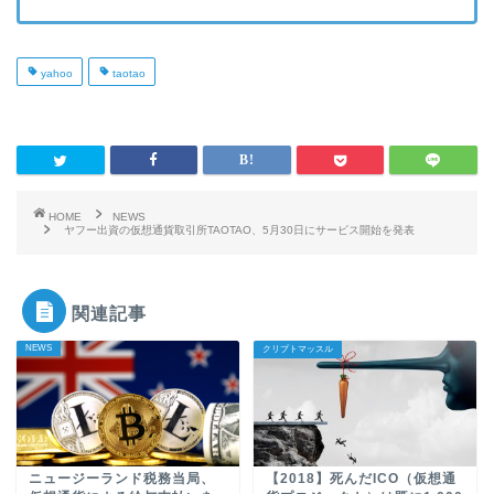
yahoo
taotao
HOME
NEWS
ヤフー出資の仮想通貨取引所TAOTAO、5月30日にサービス開始を発表
関連記事
NEWS
クリプトマッスル
ニュージーランド税務当局、
【2018】死んだICO（仮想通