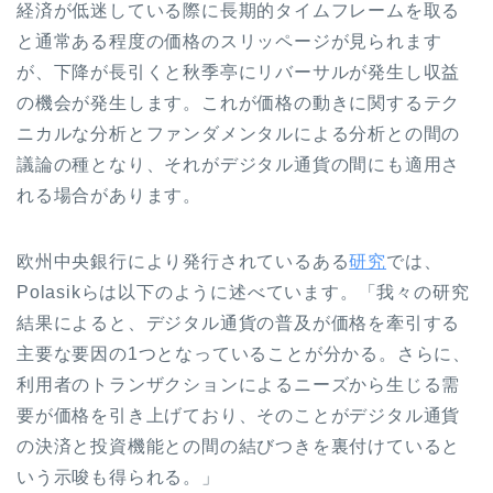
経済が低迷している際に長期的タイムフレームを取る
と通常
ある程度の価格のスリッページが見られます
が、下降が長引くと秋季亭にリバーサルが発生し収益
の機会が発生します。これが
価格の動きに関するテク
ニカルな分析とファンダメンタルによる分析との間の
議論の種となり、それがデジタル通貨の間にも適用さ
れる場合があります。
欧州中央銀行により発行されているある
研究
では、
Polasikらは以下のように述べています。「我々の研究
結果によると、デジタル通貨の普及が価格を牽引する
主要な要因の1つとなっていることが分かる。さらに、
利用者のトランザクションによるニーズから生じる需
要が価格を引き上げており、そのことがデジタル通貨
の決済と投資機能との間の結びつきを裏付けていると
いう示唆も得られる。」