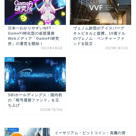
日本一わかりやすいNFT・
ヴェノム財団がアイスバーグ
GameFi特化型の仮想通貨
キャピタルと提携、10億ドル
Webメディア「GameFi研究
のヴェノム・ベンチャーファ
所」の運営を開始！
ンドを設立
2022年4月6日
2023年1月12日
注目
SBIホールディングス：国内初
の「暗号通貨ファンド」を立
ち上げ
2020年7月15日
イーサリアム・ビットコイン：高騰の背