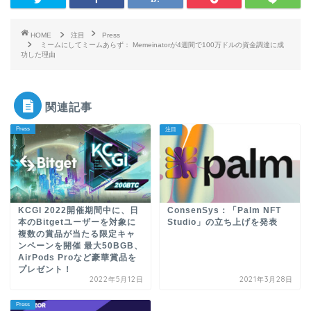
HOME
注目
Press
ミームにしてミームあらず： Memeinatorが4週間で100万ドルの資金調達に成
功した理由
関連記事
Press
注目
KCGI 2022開催期間中に、日
ConsenSys：「Palm NFT
本のBitgetユーザーを対象に
Studio」の立ち上げを発表
複数の賞品が当たる限定キャ
ンペーンを開催 最大50BGB、
AirPods Proなど豪華賞品を
プレゼント！
2022年5月12日
2021年3月28日
Press