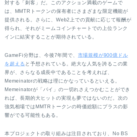
対する「刺客」だ。このアクション満載のゲームで
は、MMTRトークンの保有者にさまざまな限定機能が
提供される。さらに、Web2上での貢献に応じて報酬が
得られ、それがミームコインチャートでの上位ランク
インに結実することが期待されている。
GameFi分野は、今後7年間で、
市場規模が900億ドル
を超える
と予想されている。絶大な人気を誇るこの業
界が、さらなる成長中であることを考えれば、
Memeinatorの戦略は理にかなっているといえる。
Memeinatorが「パイ」の一切れさえつかむことができ
れば、長期的大ヒットの実現も夢ではないのだ。次の
強気相場ではMMTRトークンの時価総額にプラスの影
響がでる可能性もある。
本プロジェクトの取り組みは注目されており、No BS