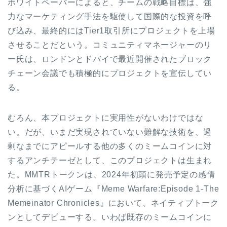
ホワイトペーパーによると、チームの戦略目標は、強
力なマーケティング手法を駆使して国際的な投資を呼
び込み、最終的にはTier1取引所にプロジェクトを上場
させることだという。コミュニティマネージャーのリ
ー氏は、ロンドンとドバイで最近開催されたブロック
チェーン会議でも積極的にプロジェクトを宣伝してい
る。
むろん、本プロジェクトに実用性がないわけではな
い。だが、いまだ実現されていない難解な技術を、過
剰なまでにアピールする他の多くのミームコインに対
するアンチテーゼとして、このプロジェクトは生まれ
た。MMTRトークンは、2024年初頭に発売予定の感情
分析に基づくAIゲーム『Meme Warfare:Episode 1-The
Memeinator Chronicles』において、ネイティブトーク
ンとしてデビューする。いわば既存のミームコインに