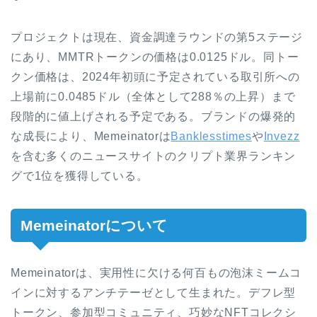
プロジェクトは現在、資金調達ラウンドの第5ステージ
にあり、MMTRトークンの価格は0.0125ドル。同トー
クン価格は、2024年初頭に予定されている取引所への
上場前に0.0485ドル（全体として288％の上昇）まで
段階的に値上げされる予定である。ブランドの爆発的
な成長により、Memeinatorは
Banklesstimes
や
Invezz
を含む多くのニュースサイトのクリプト業界ランキン
グで1位を獲得している。
Memeinatorについて
Memeinatorは、実用性に欠ける何百もの泡沫ミームコ
インに対するアンチテーゼとして生まれた。デフレ型
トークン、参加型コミュニティ、巧妙なNFTコレクシ