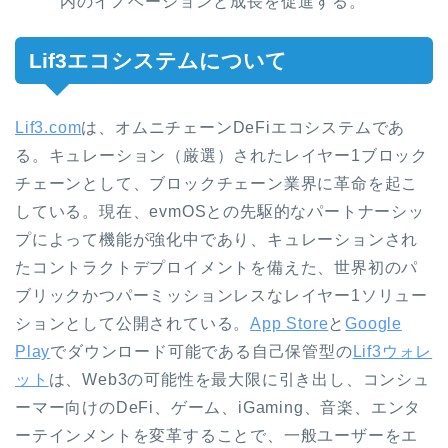
内のイノベーションと成長を促進する。
Lif3エコシステムについて
Lif3.com
は、オムニチェーンDeFiエコシステムであ
る。キュレーション（厳選）されたレイヤー1ブロック
チェーンとして、ブロックチェーン業界に革命を起こ
している。現在、evmOSとの先駆的なパートナーシッ
プによって機能が強化中であり、キュレーションされ
たコントラクトデプロイメントを備えた、世界初のパ
ブリックかつパーミッションレスなレイヤー1ソリュー
ションとして公開されている。
App Store
と
Google
Play
でダウンロード可能である自己保管型の
Lif3ウォレ
ット
は、Web3の可能性を最大限に引き出し、コンシュ
ーマー向けのDeFi、ゲーム、iGaming、音楽、エンタ
ーテインメントを変革することで、一般ユーザーをエ