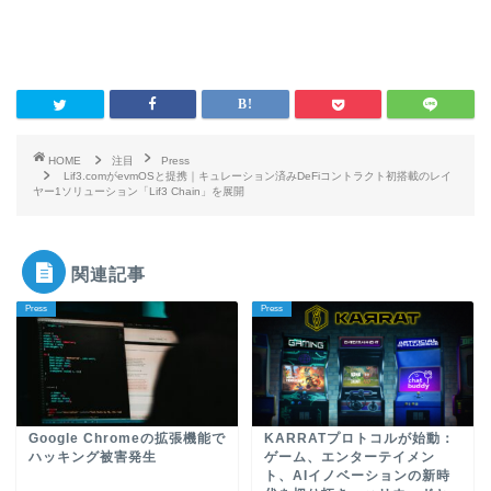
HOME
注目
Press
Lif3.comがevmOSと提携｜キュレーション済みDeFiコントラクト初搭載のレイ
ヤー1ソリューション「Lif3 Chain」を展開
関連記事
Press
Press
Google Chromeの拡張機能で
KARRATプロトコルが始動：
ハッキング被害発生
ゲーム、エンターテイメン
ト、AIイノベーションの新時