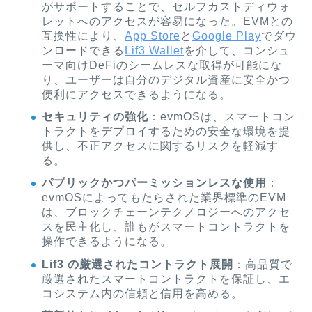
がサポートすることで、セルフカストディウォ
レットへのアクセスが容易になった。EVMとの
互換性により、
App Store
と
Google Play
でダウ
ンロードできる
Lif3 Wallet
を介して、コンシュ
ーマ向けDeFiのシームレスな取得が可能にな
り、ユーザーは自分のデジタル資産に安全かつ
便利にアクセスできるようになる。
セキュリティの強化
：evmOSは、スマートコン
トラクトをデプロイするための安全な環境を提
供し、不正アクセスに関するリスクを軽減す
る。
パブリックかつパーミッションレスな使用
：
evmOSによってもたらされた業界標準のEVM
は、ブロックチェーンテクノロジーへのアクセ
スを民主化し、誰もがスマートコントラクトを
操作できるようになる。
Lif3 の厳選されたコントラクト展開
：高品質で
厳選されたスマートコントラクトを保証し、エ
コシステム内の信頼と信用を高める。