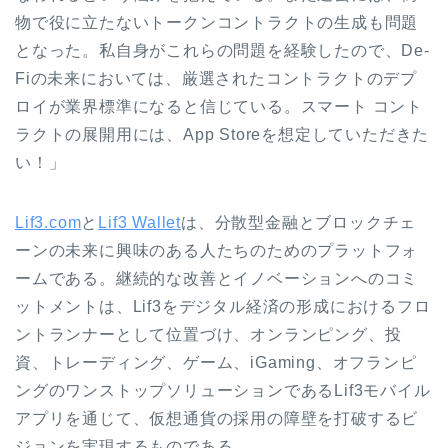
物で役に立たないトークンコントラクトの生成も問題
となった。私自身がこれらの問題を経験したので、De-
Fiの未来においては、厳選されたコントラクトのデプ
ロイが業界標準になると信じている。スマート コント
ラクトの展開用には、App Storeを想定していただきた
い！」
Lif3.com
と
Lif3 Wallet
は、分散型金融とブロックチェ
ーンの未来に興味のある人たちのためのプラットフォ
ームである。継続的な改善とイノベーションへのコミ
ットメントは、Lif3をデジタル経済の形成におけるフロ
ントランナーとして位置づけ、オンランピング、投
資、トレーディング、ゲーム、iGaming、オフランピ
ングのワンストップソリューションであるLif3モバイル
アプリを通じて、仮想通貨の採用の障壁を打破するビ
ジョンを実現するものである。