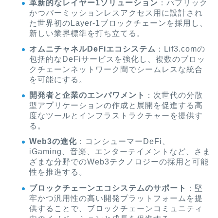
革新的なレイヤー1ソリューション
：パブリック
かつパーミッションレスアクセス用に設計され
た世界初のLayer-1ブロックチェーンを採用し、
新しい業界標準を打ち立てる。
オムニチャネルDeFiエコシステム
：Lif3.comの
包括的なDeFiサービスを強化し、複数のブロッ
クチェーンネットワーク間でシームレスな統合
を可能にする。
開発者と企業のエンパワメント
：次世代の分散
型アプリケーションの作成と展開を促進する高
度なツールとインフラストラクチャーを提供す
る。
Web3の進化
：コンシューマーDeFi、
iGaming、音楽、エンターテイメントなど、さま
ざまな分野でのWeb3テクノロジーの採用と可能
性を推進する。
ブロックチェーンエコシステムのサポート
：堅
牢かつ汎用性の高い開発プラットフォームを提
供することで、ブロックチェーンコミュニティ