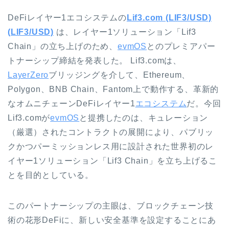
DeFiレイヤー1エコシステムの
Lif3.com (LIF3/USD)
(LIF3/USD)
は、レイヤー1ソリューション「Lif3
Chain」の立ち上げのため、
evmOS
とのプレミアパー
トナーシップ締結を発表した。 Lif3.comは、
LayerZero
ブリッジングを介して、Ethereum、
Polygon、BNB Chain、Fantom上で動作する、革新的
なオムニチェーンDeFiレイヤー1
エコシステム
だ。今回
Lif3.comが
evmOS
と提携したのは、キュレーション
（厳選）されたコントラクトの展開により、パブリッ
クかつパーミッションレス用に設計された世界初のレ
イヤー1ソリューション「Lif3 Chain」を立ち上げるこ
とを目的としている。
このパートナーシップの主眼は、ブロックチェーン技
術の花形DeFiに、新しい安全基準を設定することにあ