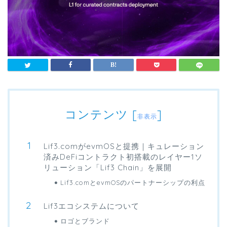
コンテンツ
[
]
非表示
Lif3.comがevmOSと提携｜キュレーション
済みDeFiコントラクト初搭載のレイヤー1ソ
リューション「Lif3 Chain」を展開
Lif3.comとevmOSのパートナーシップの利点
Lif3エコシステムについて
ロゴとブランド