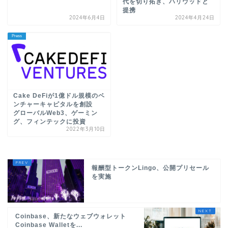
代を切り拓き、ハリウッドと
提携
2024年6月4日
2024年4月24日
Press
Cake DeFiが1億ドル規模のベ
ンチャーキャピタルを創設
グローバルWeb3、ゲーミン
グ、フィンテックに投資
2022年3月10日
報酬型トークンLingo、公開プリセール
を実施
Coinbase、新たなウェブウォレット
Coinbase Walletを...