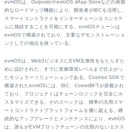
evmOSは、OutpostsやevmOS dApp Storeなどの画期
的なロードマップ機能により、開発者がIBCを活用し、
スマートコントラクトをインターチェーンエコシステ
ムに接続することを可能にする。evmOSチェーンは
evmOSで構築されており、主要なデモンストレーショ
ンとしての地位を保っている。
evmOSは、Web3ビジネスにEVM互換性をもたらすた
めに設計された、すでに実稼環境レベルまで仕上がっ
たモジュラーソリューションである。Cosmos SDKで
構築されたevmOSには、IBC、CometBFTが搭載され
ており、プロジェクトはチェーンロジックを完全にカ
スタマイズできる。そのスペックは、標準の汎用スマ
ートコントラクトプラットフォームを優に超える。継
続的なアップグレードとメンテナンスにより、evmOS
は、誰もがEVMブロックチェーンの比類のないエクス