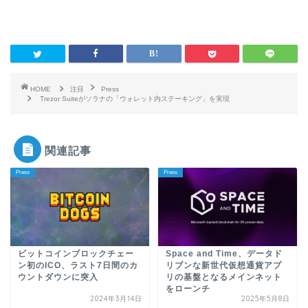
HOME
注目
Press
Trezor Suiteがソラナの「ウォレット内ステーキング」を実現
関連記事
Press
Press
ビットコインブロックチェー
Space and Time、データド
ン初のICO、ラスト7日間のカ
リブンな新世代仮想通貨アプ
ウントダウンに突入
リの基盤となるメインネット
をローンチ
2024年3月14日
2025年5月8日