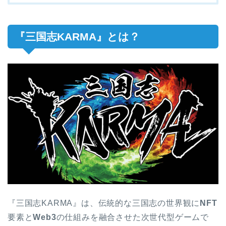
『三国志
KARMA
』とは？
『三国志KARMA』は、伝統的な三国志の世界観に
NFT
要素と
Web3
の仕組みを融合させた次世代型ゲームで