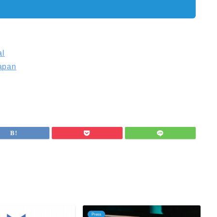
al
Japan
Press