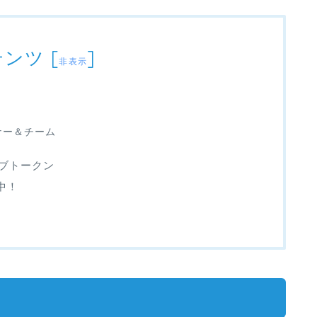
テンツ
[
]
非表示
ートナー＆チーム
ティブトークン
中！