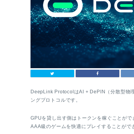
DeepLink ProtocolはAI + DePI
ングプロトコルです。
GPUを貸し出す側はトークンを稼ぐことがで
AAA級のゲームを快適にプレイすることがで