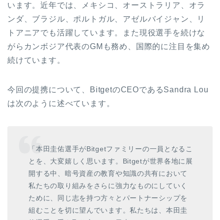
います。近年では、メキシコ、オーストラリア、オラ
ンダ、ブラジル、ポルトガル、アゼルバイジャン、リ
トアニアでも活躍しています。また現役選手を続けな
がらカンボジア代表の
GM
も務め、国際的に注目を集め
続けています。
今回の提携について、
Bitget
の
CEO
である
Sandra Lou
は次のように述べています。
「本田圭佑選手が
Bitget
ファミリーの一員となるこ
とを、大変嬉しく思います。
Bitget
が世界各地に展
開する中、暗号資産の教育や知識の共有において
私たちの取り組みをさらに強力なものにしていく
ために、同じ志を持つ方々とパートナーシップを
組むことを切に望んでいます。私たちは、本田圭