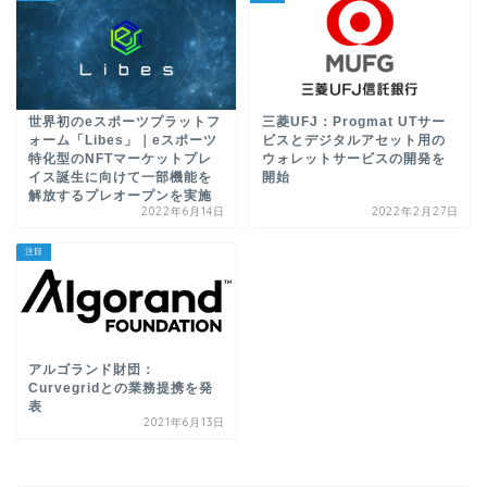
世界初のeスポーツプラットフ
三菱UFJ：Progmat UTサー
ォーム「Libes」｜eスポーツ
ビスとデジタルアセット用の
特化型のNFTマーケットプレ
ウォレットサービスの開発を
イス誕生に向けて一部機能を
開始
解放するプレオープンを実施
2022年6月14日
2022年2月27日
注目
アルゴランド財団：
Curvegridとの業務提携を発
表
2021年6月13日