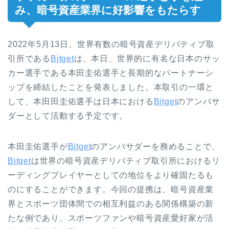
み、暗号資産業界に好影響をもたらす
2022
年
5
月
13
日、世界有数の暗号資産デリバティブ取
引所である
Bitget
は、本日、世界的に有名な日本のサッ
カー選手である本田圭佑選手と長期的なパートナーシ
ップを締結したことを発表しました。本取引の一環と
して、本田田圭佑選手は日本における
Bitget
のアンバサ
ダーとして活動する予定です。
本田圭佑選手が
Bitget
のアンバサダーを務めることで、
Bitget
は世界の暗号資産デリバティブ取引所におけるリ
ーディングプレイヤーとしての地位をより確固たるも
のにすることができます。今回の提携は、暗号資産業
界とスポーツ団体間での相互利益のある関係構築の新
たな例であり、スポーツファンや暗号資産愛好家が活