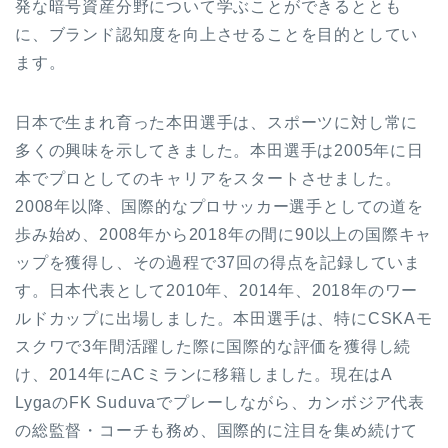
発な暗号資産分野について学ぶことができるととも
に、ブランド認知度を向上させることを目的としてい
ます。
日本で生まれ育った本田選手は、スポーツに対し常に
多くの興味を示してきました。本田選手は
2005
年に日
本でプロとしてのキャリアをスタートさせました。
2008
年以降、国際的なプロサッカー選手としての道を
歩み始め、
2008
年から
2018
年の間に
90
以上の国際キャ
ップを獲得し、その過程で
37
回の得点を記録していま
す。日本代表として
2010
年、
2014
年、
2018
年のワー
ルドカップに出場しました。本田選手は、特に
CSKA
モ
スクワで
3
年間活躍した際に国際的な評価を獲得し続
け、
2014
年に
AC
ミランに移籍しました。現在は
A
Lyga
の
FK Suduva
でプレーしながら、カンボジア代表
の総監督・コーチも務め、国際的に注目を集め続けて