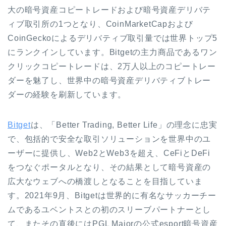
大の暗号資産コピートレードおよび暗号資産デリバテ
ィブ取引所の
1
つとなり、
CoinMarketCap
および
CoinGecko
によるデリバティブ取引量では世界トップ
5
にランクインしています。
Bitget
の主力商品であるワン
クリックコピートレードは、
2
万人以上のコピートレー
ダーを魅了し、世界中の暗号資産デリバティブトレー
ダーの経験を刷新しています。
Bitget
は、「
Better Trading, Better Life
」の理念に忠実
で、包括的で安全な取引ソリューションを世界中のユ
ーザーに提供し、
Web2
と
Web3
を超え、
CeFi
と
DeFi
をつなぐポータルとなり、その結果として暗号資産の
広大なウェブへの橋渡しとなることを目指していま
す。
2021
年
9
月、
Bitget
は世界的に有名なサッカーチー
ムであるユベントスとの初のスリーブパートナーとし
て、またその直後には
PGL Major
の公式
esport
暗号資産