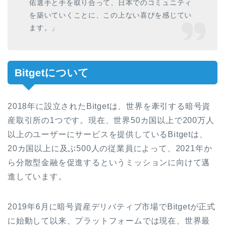
佑選手と手を取り合って、日本でのコミュニティ
を築いていくことに、この上ない喜びを感じてい
ます。」
Bitget
について
2018
年に設立された
Bitget
は、世界を牽引する暗号資
産取引所の
1
つです。現在、世界
50
カ国以上で
200
万人
以上のユーザーにサービスを提供している
Bitget
は、
20
カ国以上に及ぶ
500
人の従業員によって、
2021
年か
ら分散型金融を促進するというミッションに向けて邁
進しています。
2019
年
6
月に暗号資産デリバティブ市場で
Bitget
が正式
に始動して以来、プラットフォームでは現在、世界最