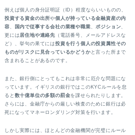
例えば個人の身分証明証（ID）程度ならいいものの、
投資する資金の出所
や
個人が持っている金融資産の内
容
、
国内で従事する会社の業種や職業
、
ポジション
、
更には
居住地や連絡先
（電話番号、メールアドレスな
ど）、挙句の果てには
投資を行う個人の投資属性その
ものがリスクに見合っているかどうか
と言った所まで
含まれることがあるのです。
また、銀行側にとってもこれは非常に厄介な問題にな
っています。イギリスの銀行ではこのKYCルールを怠
ると
数十億単位の多額の罰金
を課せられたりします。
さらには、金融庁からの厳しい検査のために銀行は必
死になってマネーロンダリング対策を行います。
しかし実際には、ほとんどの金融機関が完璧にルール