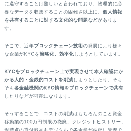
に遵守することは難しいと言われており、
物理的に必
要なデータを収集することの困難さ以上に、
個人情報
を共有することに対する文化的な問題など
がありま
す。
そこで、近年
ブロックチェーン技術
の発展により様々
な企業がKYCを
簡略化、効率化
しようとしています。
KYCをブロックチェーン上で実現させて本人確認にか
かる人的・金銭的コストを削減
しようとしたり、そも
そも
各金融機関のKYC情報をブロックチェーンで共有
したりなどが可能になります。
そうすることで、コストの削減はもちろんのこと資金
移動業の100万円制限の撤廃、
クレジットヒストリー、
現時点の貸付残高もデジタルで各企業が厳密に管理で