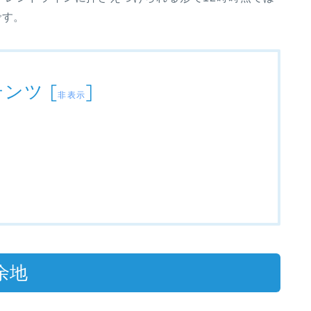
です。
テンツ
[
]
非表示
余地