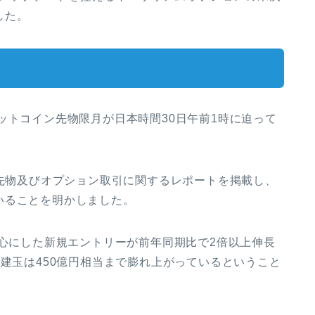
した。
ットコイン先物限月が日本時間30日午前1時に迫って
ン先物及びオプション取引に関するレポートを掲載し、
いることを明かしました。
中心にした新規エントリーが前年同期比で2倍以上伸長
済建玉は450億円相当まで膨れ上がっているということ