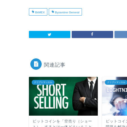
BitMEX
Byzantine General
関連記事
クリプトマッスル
クリプトマッスル
ビットコインを「空売り（ショー
ビットコイ
ト）」するとは一体どういうこと
問題を解決