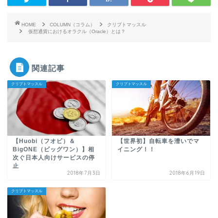
HOME
COLUMN（コラム）
クリプトマッスル
仮想通貨におけるオラクル（Oracle）とは？
関連記事
クリプトマッスル
クリプトマッスル
【Huobi（フオビ）＆
【世界初】自転車を漕いでマ
BigONE（ビッグワン）】相
イニング！！
次ぐ日本人向けサービスの停
止
2018年7月3日
2018年6月19日
クリプトマッスル