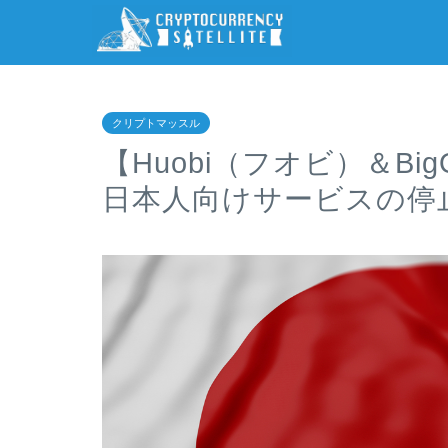
クリプトマッスル
【Huobi（フオビ）＆B
日本人向けサービスの停