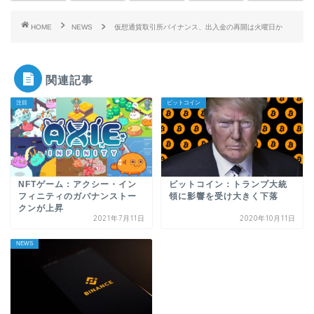
HOME
NEWS
仮想通貨取引所バイナンス、出入金の再開は火曜日か
関連記事
注目
ビットコイン
NFTゲーム：アクシー・イン
ビットコイン：トランプ大統
フィニティのガバナンストー
領に影響を受け大きく下落
クンが上昇
2021年7月11日
2020年10月11日
NEWS