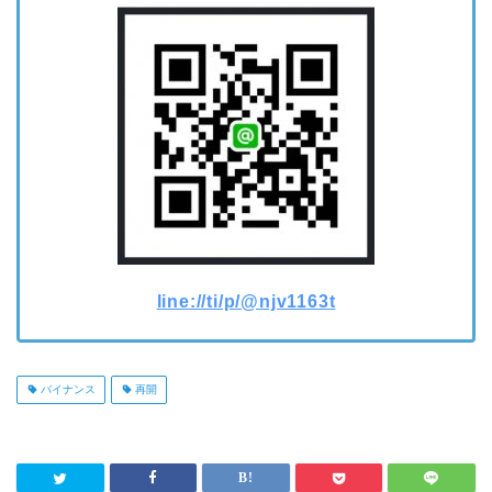
line://ti/p/@njv1163t
バイナンス
再開