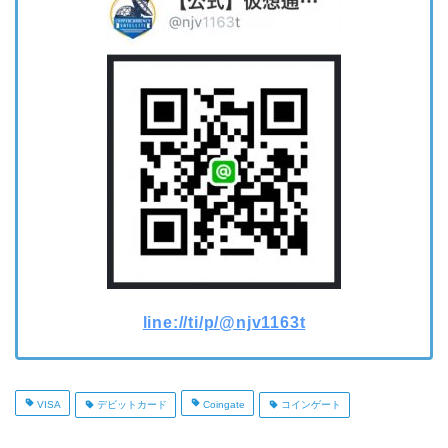
line://ti/p/@njv1163t
VISA
デビットカード
Coingate
コインゲート