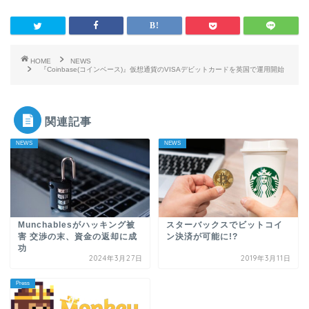
HOME
NEWS
『Coinbase(コインベース)』仮想通貨のVISAデビットカードを英国で運用開始
関連記事
NEWS
NEWS
Munchablesがハッキング被
スターバックスでビットコイ
害 交渉の末、資金の返却に成
ン決済が可能に!?
功
2024年3月27日
2019年3月11日
Press