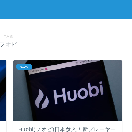
― TAG ―
フオビ
NEWS
ス
Huobi(フオビ)日本参入！新プレーヤー