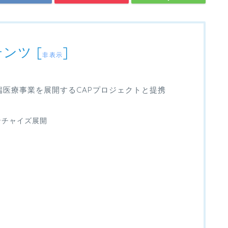
テンツ
[
]
非表示
端医療事業を展開するCAPプロジェクトと提携
ンチャイズ展開