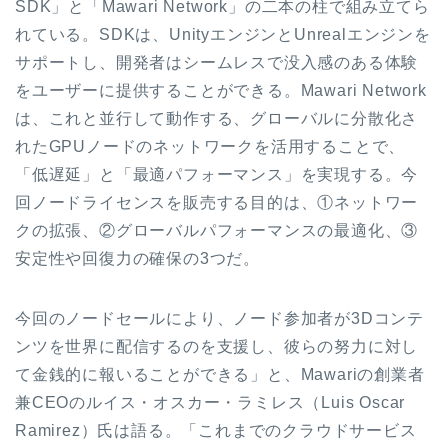
SDK」と「Mawari Network」の二本の柱で組み立てら
れている。SDKは、UnityエンジンとUnrealエンジンを
サポートし、開発者はシームレスで没入感のある体験
をユーザーに提供することができる。Mawari Network
は、これと並行して動作する、グローバルに分散化さ
れたGPUノードのネットワークを活用することで、
「低遅延」と「最適パフォーマンス」を実現する。今
回ノードライセンスを販売する目的は、①ネットワー
クの拡張、②グローバルパフォーマンスの最適化、③
安定性や回復力の確保の3つだ。
今回のノードセールにより、ノード参加者が3Dコンテ
ンツを世界に配信するのを支援し、彼らの努力に対し
て金銭的に報いることができる」と、Mawariの創業者
兼CEOのルイス・オスカー・ラミレス（Luis Oscar
Ramirez）氏は語る。「これまでのクラウドサービス