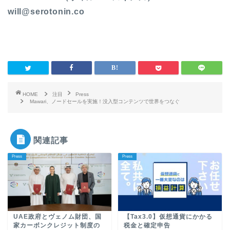
will@serotonin.co
HOME
注目
Press
Mawari、ノードセールを実施！没入型コンテンツで世界をつなぐ
関連記事
Press
Press
UAE政府とヴェノム財団、国
【Tax3.0】仮想通貨にかかる
家カーボンクレジット制度の
税金と確定申告