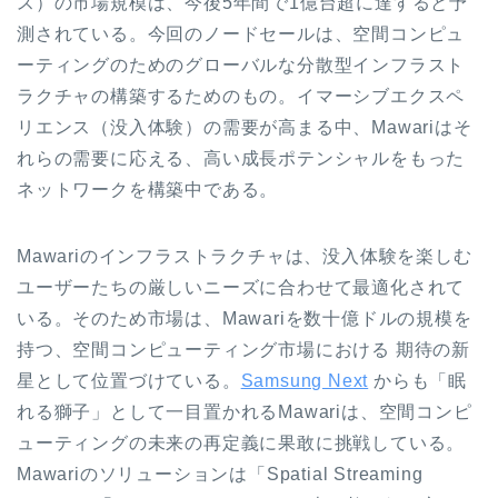
ス）の市場規模は、今後5年間で1億台超に達すると予
測されている。今回のノードセールは、空間コンピュ
ーティングのためのグローバルな分散型インフラスト
ラクチャの構築するためのもの。イマーシブエクスペ
リエンス（没入体験）の需要が高まる中、Mawariはそ
れらの需要に応える、高い成長ポテンシャルをもった
ネットワークを構築中である。
Mawariのインフラストラクチャは、没入体験を楽しむ
ユーザーたちの厳しいニーズに合わせて最適化されて
いる。そのため市場は、Mawariを数十億ドルの規模を
持つ、空間コンピューティング市場における 期待の新
星として位置づけている。
Samsung Next
からも「眠
れる獅子」として一目置かれるMawariは、空間コンピ
ューティングの未来の再定義に果敢に挑戦している。
Mawariのソリューションは「Spatial Streaming