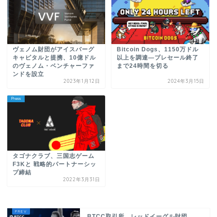
ヴェノム財団がアイスバーグ
Bitcoin Dogs、1150万ドル
キャピタルと提携、10億ドル
以上を調達―プレセール終了
のヴェノム・ベンチャーファ
まで24時間を切る
ンドを設立
2023年1月12日
2024年3月15日
Press
タゴナクラブ、三国志ゲーム
F3Kと 戦略的パートナーシッ
プ締結
2022年3月31日
BTCC取引所、レッドイーグル財団