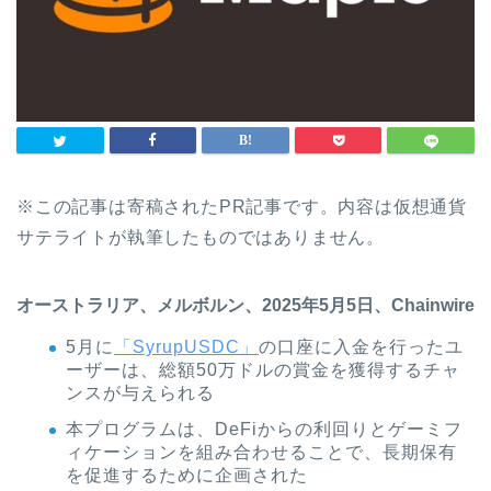
※この記事は寄稿されたPR記事です。内容は仮想通貨
サテライトが執筆したものではありません。
オーストラリア、メルボルン、2025年5月5日、Chainwire
5月に
「SyrupUSDC」
の口座に入金を行ったユ
ーザーは、総額50万ドルの賞金を獲得するチャ
ンスが与えられる
本プログラムは、DeFiからの利回りとゲーミフ
ィケーションを組み合わせることで、長期保有
を促進するために企画された