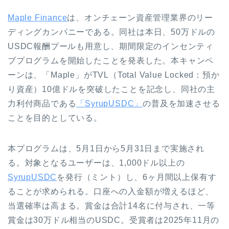
Maple Finance
は、オンチェーン資産管理業界のリー
ディングカンパニーである。同社は本日、50万ドルの
USDC報酬プールも用意し、期間限定のインセンティ
ブプログラムを開始したことを発表した。本キャンペ
ーンは、「Maple」がTVL（Total Value Locked：預か
り資産）10億ドルを突破したことを記念し、同社の主
力利付商品である
「SyrupUSDC」
の普及を加速させる
ことを目的としている。
本プログラムは、5月1日から5月31日まで実施され
る。対象となるユーザーは、1,000ドル以上の
SyrupUSDC
を発行（ミント）し、6ヶ月間以上保有す
ることが求められる。口座への入金額が増えるほど、
当選確率は高まる。賞金は合計14名に付与され、一等
賞金は30万ドル相当のUSDC。受賞者は2025年11月の