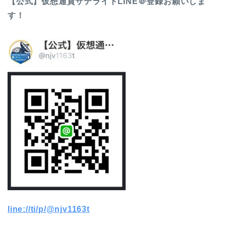
【公式】仮想通貨サテライトLINE＠登録お願いしま
す！
line://ti/p/@njv1163t