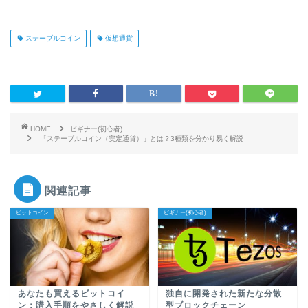
ステーブルコイン
仮想通貨
HOME
ビギナー(初心者)
「ステーブルコイン（安定通貨）」とは？3種類を分かり易く解説
関連記事
ビットコイン
ビギナー(初心者)
あなたも買えるビットコイ
独自に開発された新たな分散
ン：購入手順をやさしく解説
型ブロックチェーン