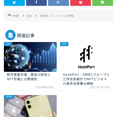
HOME
注目
米政府：ビットコインを押収
関連記事
注目
注目
暗号資産市場：最近の状況と
HashPort：SMBCグループと
NFT市場との関係性
三井住友銀行でNFTビジネス
の基本合意書を締結
2021年8月9日
2022年7月24日
NEWS