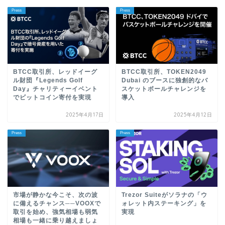
Press
Press
BTCC取引所、レッドイーグ
BTCC取引所、TOKEN2049
ル財団『Legends Golf
Dubai のブースに独創的なバ
Day』チャリティーイベント
スケットボールチャレンジを
でビットコイン寄付を実現
導入
2025年4月17日
2025年4月12日
Press
Press
市場が静かな今こそ、次の波
Trezor Suiteがソラナの「ウ
に備えるチャンス──VOOXで
ォレット内ステーキング」を
取引を始め、強気相場も弱気
実現
相場も一緒に乗り越えましょ