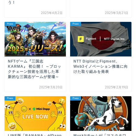
う！
2025年4月2日
2025年3月21日
Press
Press
NFTゲーム『三国志
NTT DigitalとFigment、
KARMA』 初公開！ ～ブロッ
Web3イノベーション推進に向
クチェーン技術を活用した革
けた取り組みを発表
新的な三国志ゲームが登場～
2025年3月20日
2025年2月19日
Press
Press
LINE版「BANANA」がDapp
MuskItチームが「マスクタワ