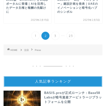
ポータルに登場｜AIを活用し
ー」建設計画を発表｜UAEの
たデータ主権と報酬の先駆け
イノベーションと暗号化ハブ
に
のシンボル
2025年2月15日
2025年2月3日
...
1
2
3
23
HOME
注目
Press
人気記事ランキング
BASIS.proが正式ローンチ：Base58
Labsが暗号資産アービトラージプラッ
トフォームを公開