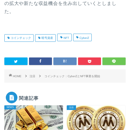
の拡大や新たな収益機会を生み出していくとしまし
た。
コインチェック
暗号資産
NFT
CyberZ
HOME
注目
コインチェック：CyberZとNFT事業を開始
関連記事
NEWS
注目