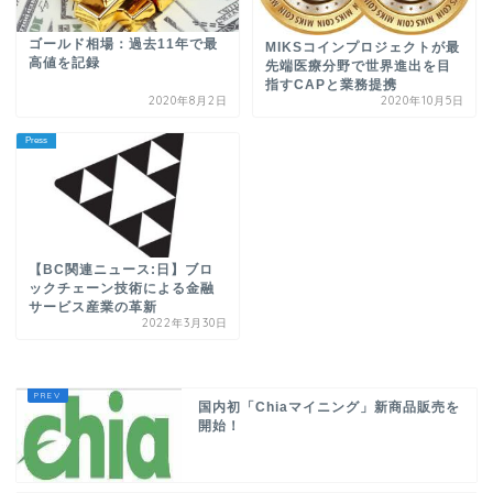
ゴールド相場：過去11年で最
MIKSコインプロジェクトが最
高値を記録
先端医療分野で世界進出を目
指すCAPと業務提携
2020年8月2日
2020年10月5日
Press
【BC関連ニュース:日】ブロ
ックチェーン技術による金融
サービス産業の革新
2022年3月30日
国内初「Chiaマイニング」新商品販売を
開始！