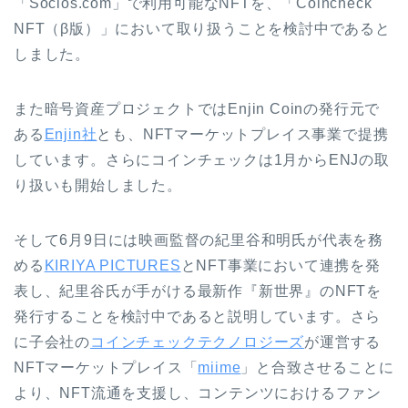
「Socios.com」で利用可能なNFTを、「Coincheck
NFT（β版）」において取り扱うことを検討中であると
しました。
また暗号資産プロジェクトではEnjin Coinの発行元で
ある
Enjin社
とも、NFTマーケットプレイス事業で提携
しています。さらにコインチェックは1月からENJの取
り扱いも開始しました。
そして6月9日には映画監督の紀里谷和明氏が代表を務
める
KIRIYA PICTURES
とNFT事業において連携を発
表し、紀里谷氏が手がける最新作『新世界』のNFTを
発行することを検討中であると説明しています。さら
に子会社の
コインチェックテクノロジーズ
が運営する
NFTマーケットプレイス「
miime
」と合致させることに
より、NFT流通を支援し、コンテンツにおけるファン