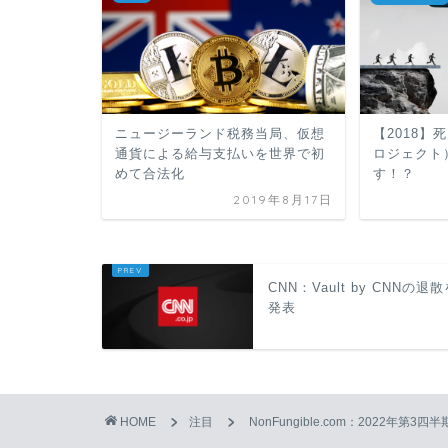
ニュージーランド税務当局、仮想
【2018】
通貨による給与支払いを世界で初
ロジェクト）
めて合法化
す！？
2019年8月17日
CNN：Vault by CNNの退
発表
HOME
注目
NonFungible.com：2022年第