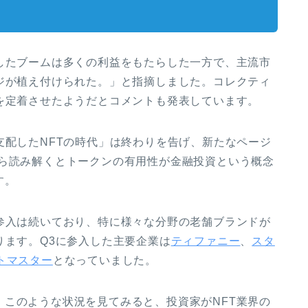
したブームは多くの利益をもたらした一方で、主流市
ジが植え付けられた。」と指摘しました。コレクティ
を定着させたようだとコメントも発表しています。
支配したNFTの時代」は終わりを告げ、新たなページ
から読み解くとトークンの有用性が金融投資という概念
す。
参入は続いており、特に様々な分野の老舗ブランドが
ります。Q3に参入した主要企業は
ティファニー
、
スタ
トマスター
となっていました。
このような状況を見てみると、投資家がNFT業界の