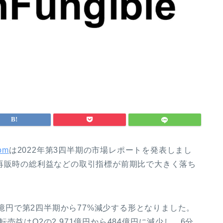
om
は2022年第3四半期の市場レポートを発表しまし
再販時の総利益などの取引指標が前期比で大きく落ち
77億円で第2四半期から77%減少する形となりました。
益はQ2の2,971億円から484億円に減少し、6分